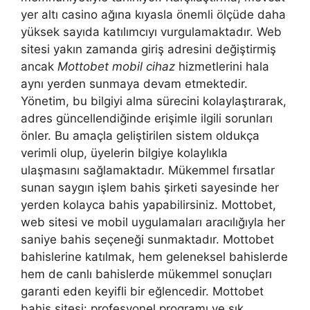
yer altı casino ağına kıyasla önemli ölçüde daha
yüksek sayıda katılımcıyı vurgulamaktadır. Web
sitesi yakın zamanda giriş adresini değiştirmiş
ancak
Mottobet mobil cihaz
hizmetlerini hala
aynı yerden sunmaya devam etmektedir.
Yönetim, bu bilgiyi alma sürecini kolaylaştırarak,
adres güncellendiğinde erişimle ilgili sorunları
önler. Bu amaçla geliştirilen sistem oldukça
verimli olup, üyelerin bilgiye kolaylıkla
ulaşmasını sağlamaktadır. Mükemmel fırsatlar
sunan saygın işlem bahis şirketi sayesinde her
yerden kolayca bahis yapabilirsiniz. Mottobet,
web sitesi ve mobil uygulamaları aracılığıyla her
saniye bahis seçeneği sunmaktadır. Mottobet
bahislerine katılmak, hem geleneksel bahislerde
hem de canlı bahislerde mükemmel sonuçları
garanti eden keyifli bir eğlencedir. Mottobet
bahis sitesi: profesyonel programı ve şık