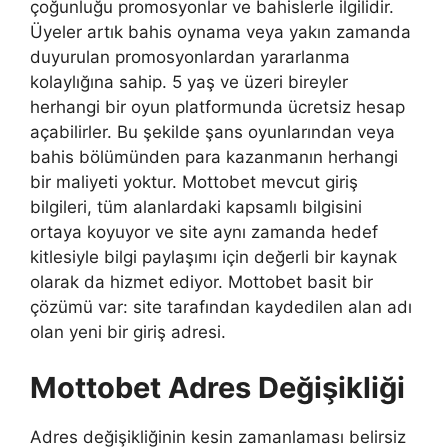
çoğunluğu promosyonlar ve bahislerle ilgilidir.
Üyeler artık bahis oynama veya yakın zamanda
duyurulan promosyonlardan yararlanma
kolaylığına sahip. 5 yaş ve üzeri bireyler
herhangi bir oyun platformunda ücretsiz hesap
açabilirler. Bu şekilde şans oyunlarından veya
bahis bölümünden para kazanmanın herhangi
bir maliyeti yoktur. Mottobet mevcut giriş
bilgileri, tüm alanlardaki kapsamlı bilgisini
ortaya koyuyor ve site aynı zamanda hedef
kitlesiyle bilgi paylaşımı için değerli bir kaynak
olarak da hizmet ediyor. Mottobet basit bir
çözümü var: site tarafından kaydedilen alan adı
olan yeni bir giriş adresi.
Mottobet Adres Değişikliği
Adres değişikliğinin kesin zamanlaması belirsiz