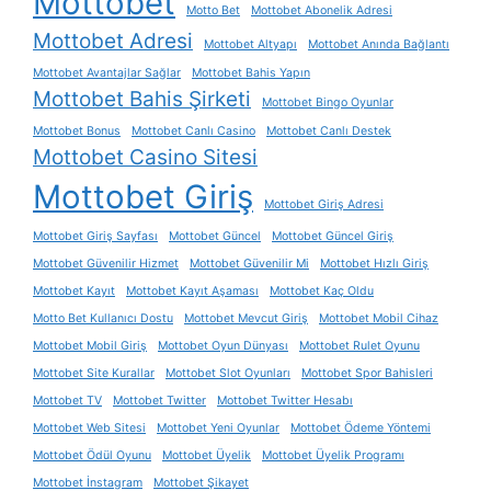
Mottobet
Motto Bet
Mottobet Abonelik Adresi
Mottobet Adresi
Mottobet Altyapı
Mottobet Anında Bağlantı
Mottobet Avantajlar Sağlar
Mottobet Bahis Yapın
Mottobet Bahis Şirketi
Mottobet Bingo Oyunlar
Mottobet Bonus
Mottobet Canlı Casino
Mottobet Canlı Destek
Mottobet Casino Sitesi
Mottobet Giriş
Mottobet Giriş Adresi
Mottobet Giriş Sayfası
Mottobet Güncel
Mottobet Güncel Giriş
Mottobet Güvenilir Hizmet
Mottobet Güvenilir Mi
Mottobet Hızlı Giriş
Mottobet Kayıt
Mottobet Kayıt Aşaması
Mottobet Kaç Oldu
Motto Bet Kullanıcı Dostu
Mottobet Mevcut Giriş
Mottobet Mobil Cihaz
Mottobet Mobil Giriş
Mottobet Oyun Dünyası
Mottobet Rulet Oyunu
Mottobet Site Kurallar
Mottobet Slot Oyunları
Mottobet Spor Bahisleri
Mottobet TV
Mottobet Twitter
Mottobet Twitter Hesabı
Mottobet Web Sitesi
Mottobet Yeni Oyunlar
Mottobet Ödeme Yöntemi
Mottobet Ödül Oyunu
Mottobet Üyelik
Mottobet Üyelik Programı
Mottobet İnstagram
Mottobet Şikayet