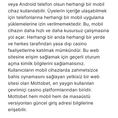
veya Android telefon olsun herhangi bir mobil
cihaz kullanılabilir. Üyelerin içeriğe ulaşabilmek
için telefonlarına herhangi bir mobil uygulama
yüklemelerine izin verilmemektedir. Bu, mobil
cihazın daha hızlı ve daha kusursuz çalışmasına
yol açar. Herhangi bir anda herhangi bir yerde
ve herkes tarafından yasa dışı casino
faaliyetlerine katılmak mümkündür. Bu web
sitesine erişim sağlamak için geçerli oturum
açma kimlik bilgilerini sağlamalısınız.
Kullanıcıların mobil cihazlarda zahmetsizce
bahis oynamasını sağlayan yetkisiz bir web
sitesi olan Mottobet, en yaygın kullanılan
çevrimiçi casino platformlarından biridir.
Mottobet hem mobil hem de masaüstü
versiyonları güncel giriş adresi bilgilerine
erişebilir.