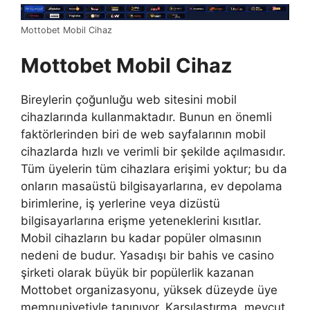
Mottobet Mobil Cihaz
Mottobet Mobil Cihaz
Bireylerin çoğunluğu web sitesini mobil
cihazlarında kullanmaktadır. Bunun en önemli
faktörlerinden biri de web sayfalarının mobil
cihazlarda hızlı ve verimli bir şekilde açılmasıdır.
Tüm üyelerin tüm cihazlara erişimi yoktur; bu da
onların masaüstü bilgisayarlarına, ev depolama
birimlerine, iş yerlerine veya dizüstü
bilgisayarlarına erişme yeteneklerini kısıtlar.
Mobil cihazların bu kadar popüler olmasının
nedeni de budur. Yasadışı bir bahis ve casino
şirketi olarak büyük bir popülerlik kazanan
Mottobet organizasyonu, yüksek düzeyde üye
memnuniyetiyle tanınıyor. Karşılaştırma, mevcut