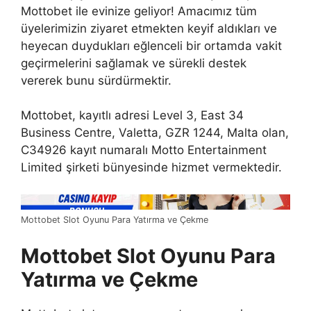
Mottobet ile evinize geliyor! Amacımız tüm
üyelerimizin ziyaret etmekten keyif aldıkları ve
heyecan duydukları eğlenceli bir ortamda vakit
geçirmelerini sağlamak ve sürekli destek
vererek bunu sürdürmektir.
Mottobet, kayıtlı adresi Level 3, East 34
Business Centre, Valetta, GZR 1244, Malta olan,
C34926 kayıt numaralı Motto Entertainment
Limited şirketi bünyesinde hizmet vermektedir.
Mottobet Slot Oyunu Para Yatırma ve Çekme
Mottobet Slot Oyunu Para
Yatırma ve Çekme