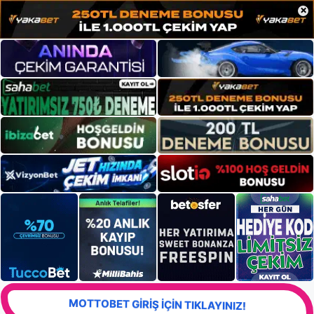
×
MOTTOBET GİRİŞ İÇİN TIKLAYINIZ!