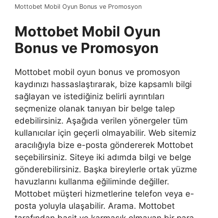
Mottobet Mobil Oyun Bonus ve Promosyon
Mottobet Mobil Oyun
Bonus ve Promosyon
Mottobet mobil oyun bonus ve promosyon
kaydınızı hassaslaştırarak, bize kapsamlı bilgi
sağlayan ve istediğiniz belirli ayrıntıları
seçmenize olanak tanıyan bir belge talep
edebilirsiniz. Aşağıda verilen yönergeler tüm
kullanıcılar için geçerli olmayabilir. Web sitemiz
aracılığıyla bize e-posta göndererek Mottobet
seçebilirsiniz. Siteye iki adımda bilgi ve belge
gönderebilirsiniz. Başka bireylerle ortak yüzme
havuzlarını kullanma eğiliminde değiller.
Mottobet müşteri hizmetlerine telefon veya e-
posta yoluyla ulaşabilir. Arama. Mottobet