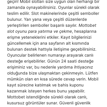
geçin! Mobil slotları size uygun olan herhangi bir
zamanda oynayabilirsiniz. Oyunlar sürekli olarak
teslim edilir. Slot makinelerinde çeşitli semboller
bulunur. Yan yana veya çeşitli düzenlerde
yerleştirilen semboller başarılı sayılır.
Mottobet
slot oyunu para yatırma ve çekme
, hesaplarına
erişme yeteneklerini etkiler. Kayıt bilgilerinizi
güncellemek için ana sayfanın alt kısmında
bulunan destek hattıyla iletişime geçebilirsiniz.
Oyuncular belirlenen numarayı arayarak canlı
desteğe erişebilirler. Günün 24 saati desteğe
erişiminiz var, bu nedenle yardıma ihtiyacınız
olduğunda bize ulaşmaktan çekinmeyin. Lütfen
mümkün olan en kısa sürede cevap verin. Mobil
kayıt sürecine katılmak ve bahis kuponu
kazanmak isteyen herkes bunu yapabilir.
Mottobet istendiğinde sürekli olarak canlı,
kusursuz görüntüler sunar. Güvenli güvenlik