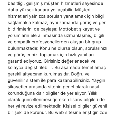
basitliği, gelişmiş müşteri hizmetleri sayesinde
daha yüksek karlara yol açabilir. Müşteri
hizmetleri yalnızca soruları yanıtlamak için bilgi
sağlamakla kalmaz, aynı zamanda görüş ve geri
bildirimlerini de paylaşır. Mottobet şikayet ve
yorumların ele alınmasında uzmanlaşmış, bilgili
ve empatik profesyonellerden oluşan bir grup
bulunmaktadır. Konu ne olursa olsun, sorularınızı
ve görüşlerinizi toplamak için hızlı yanıtları
garanti ediyoruz. Girişiniz değerlenecek ve
kolayca değiştirilebilir. Bu aşamada temel amaç
gerekli altyapının kurulmasıdır. Doğru ve
güvenilir sistem ile para kazanabilirsiniz. Yaygın
şikayetler arasında sitenin genel olarak nasıl
korunduğuna dair bilgiler de yer alıyor. Yıllık
olarak güncellenmesi gereken lisans bilgileri de
her yıl revize edilmektedir. Kişisel bilgiler güvenli
bir şekilde korunur. Bu web sitesine eriştiğinizde