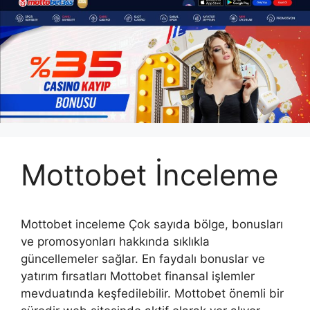
Mottobet İnceleme
Mottobet inceleme Çok sayıda bölge, bonusları
ve promosyonları hakkında sıklıkla
güncellemeler sağlar. En faydalı bonuslar ve
yatırım fırsatları Mottobet finansal işlemler
mevduatında keşfedilebilir. Mottobet önemli bir