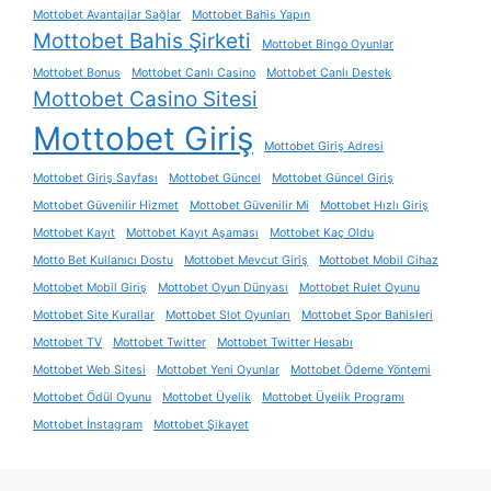
Mottobet Avantajlar Sağlar
Mottobet Bahis Yapın
Mottobet Bahis Şirketi
Mottobet Bingo Oyunlar
Mottobet Bonus
Mottobet Canlı Casino
Mottobet Canlı Destek
Mottobet Casino Sitesi
Mottobet Giriş
Mottobet Giriş Adresi
Mottobet Giriş Sayfası
Mottobet Güncel
Mottobet Güncel Giriş
Mottobet Güvenilir Hizmet
Mottobet Güvenilir Mi
Mottobet Hızlı Giriş
Mottobet Kayıt
Mottobet Kayıt Aşaması
Mottobet Kaç Oldu
Motto Bet Kullanıcı Dostu
Mottobet Mevcut Giriş
Mottobet Mobil Cihaz
Mottobet Mobil Giriş
Mottobet Oyun Dünyası
Mottobet Rulet Oyunu
Mottobet Site Kurallar
Mottobet Slot Oyunları
Mottobet Spor Bahisleri
Mottobet TV
Mottobet Twitter
Mottobet Twitter Hesabı
Mottobet Web Sitesi
Mottobet Yeni Oyunlar
Mottobet Ödeme Yöntemi
Mottobet Ödül Oyunu
Mottobet Üyelik
Mottobet Üyelik Programı
Mottobet İnstagram
Mottobet Şikayet