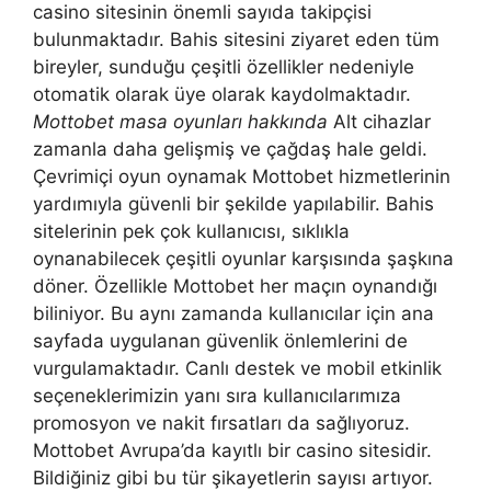
casino sitesinin önemli sayıda takipçisi
bulunmaktadır. Bahis sitesini ziyaret eden tüm
bireyler, sunduğu çeşitli özellikler nedeniyle
otomatik olarak üye olarak kaydolmaktadır.
Mottobet masa oyunları hakkında
Alt cihazlar
zamanla daha gelişmiş ve çağdaş hale geldi.
Çevrimiçi oyun oynamak Mottobet hizmetlerinin
yardımıyla güvenli bir şekilde yapılabilir. Bahis
sitelerinin pek çok kullanıcısı, sıklıkla
oynanabilecek çeşitli oyunlar karşısında şaşkına
döner. Özellikle Mottobet her maçın oynandığı
biliniyor. Bu aynı zamanda kullanıcılar için ana
sayfada uygulanan güvenlik önlemlerini de
vurgulamaktadır. Canlı destek ve mobil etkinlik
seçeneklerimizin yanı sıra kullanıcılarımıza
promosyon ve nakit fırsatları da sağlıyoruz.
Mottobet Avrupa’da kayıtlı bir casino sitesidir.
Bildiğiniz gibi bu tür şikayetlerin sayısı artıyor.