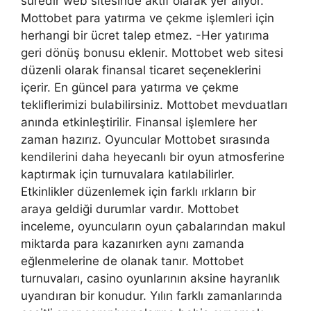
süredir web sitesinde aktif olarak yer alıyor.
Mottobet para yatırma ve çekme işlemleri için
herhangi bir ücret talep etmez. -Her yatırıma
geri dönüş bonusu eklenir. Mottobet web sitesi
düzenli olarak finansal ticaret seçeneklerini
içerir. En güncel para yatırma ve çekme
tekliflerimizi bulabilirsiniz. Mottobet mevduatları
anında etkinleştirilir. Finansal işlemlere her
zaman hazırız. Oyuncular Mottobet sırasında
kendilerini daha heyecanlı bir oyun atmosferine
kaptırmak için turnuvalara katılabilirler.
Etkinlikler düzenlemek için farklı ırkların bir
araya geldiği durumlar vardır. Mottobet
inceleme, oyuncuların oyun çabalarından makul
miktarda para kazanırken aynı zamanda
eğlenmelerine de olanak tanır. Mottobet
turnuvaları, casino oyunlarının aksine hayranlık
uyandıran bir konudur. Yılın farklı zamanlarında