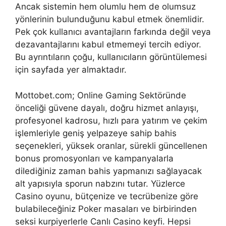
Ancak sistemin hem olumlu hem de olumsuz
yönlerinin bulunduğunu kabul etmek önemlidir.
Pek çok kullanıcı avantajların farkında değil veya
dezavantajlarını kabul etmemeyi tercih ediyor.
Bu ayrıntıların çoğu, kullanıcıların görüntülemesi
için sayfada yer almaktadır.
Mottobet.com; Online Gaming Sektöründe
önceliği güvene dayalı, doğru hizmet anlayışı,
profesyonel kadrosu, hızlı para yatırım ve çekim
işlemleriyle geniş yelpazeye sahip bahis
seçenekleri, yüksek oranlar, sürekli güncellenen
bonus promosyonları ve kampanyalarla
dilediğiniz zaman bahis yapmanızı sağlayacak
alt yapısıyla sporun nabzını tutar. Yüzlerce
Casino oyunu, bütçenize ve tecrübenize göre
bulabileceğiniz Poker masaları ve birbirinden
seksi kurpiyerlerle Canlı Casino keyfi. Hepsi