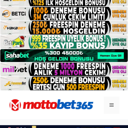
İçeriğe
atla
Menü