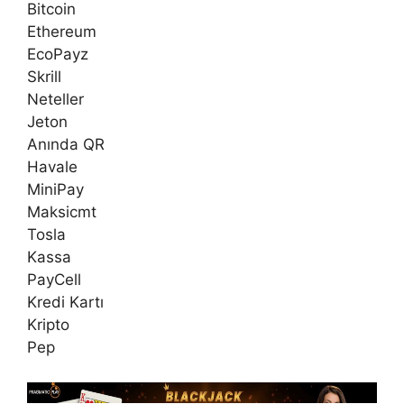
Bitcoin
Ethereum
EcoPayz
Skrill
Neteller
Jeton
Anında QR
Havale
MiniPay
Maksicmt
Tosla
Kassa
PayCell
Kredi Kartı
Kripto
Pep