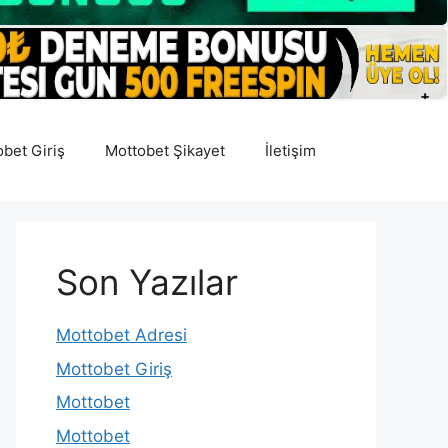
bet Giriş
Mottobet Şikayet
İletişim
Son Yazılar
Mottobet Adresi
Mottobet Giriş
Mottobet
Mottobet