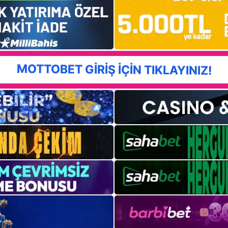
MOTTOBET GİRİŞ İÇİN TIKLAYINIZ!