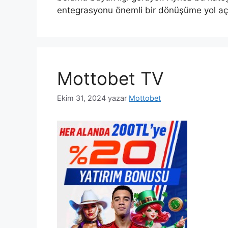
entegrasyonu önemli bir dönüşüme yol açt
Mottobet TV
Ekim 31, 2024
yazar
Mottobet