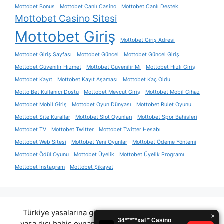
Mottobet Bonus
Mottobet Canlı Casino
Mottobet Canlı Destek
Mottobet Casino Sitesi
Mottobet Giriş
Mottobet Giriş Adresi
Mottobet Giriş Sayfası
Mottobet Güncel
Mottobet Güncel Giriş
Mottobet Güvenilir Hizmet
Mottobet Güvenilir Mi
Mottobet Hızlı Giriş
Mottobet Kayıt
Mottobet Kayıt Aşaması
Mottobet Kaç Oldu
Motto Bet Kullanıcı Dostu
Mottobet Mevcut Giriş
Mottobet Mobil Cihaz
Mottobet Mobil Giriş
Mottobet Oyun Dünyası
Mottobet Rulet Oyunu
Mottobet Site Kurallar
Mottobet Slot Oyunları
Mottobet Spor Bahisleri
Mottobet TV
Mottobet Twitter
Mottobet Twitter Hesabı
Mottobet Web Sitesi
Mottobet Yeni Oyunlar
Mottobet Ödeme Yöntemi
Mottobet Ödül Oyunu
Mottobet Üyelik
Mottobet Üyelik Programı
Mottobet İnstagram
Mottobet Şikayet
Türkiye yasalarına göre 7258 sayılı kanun uyarınca
yasa dışı bahis oynamanın cezaları mevcuttur. Şu an