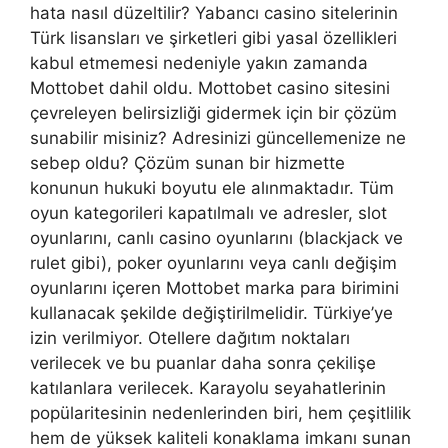
hata nasıl düzeltilir? Yabancı casino sitelerinin
Türk lisansları ve şirketleri gibi yasal özellikleri
kabul etmemesi nedeniyle yakın zamanda
Mottobet dahil oldu. Mottobet casino sitesini
çevreleyen belirsizliği gidermek için bir çözüm
sunabilir misiniz? Adresinizi güncellemenize ne
sebep oldu? Çözüm sunan bir hizmette
konunun hukuki boyutu ele alınmaktadır. Tüm
oyun kategorileri kapatılmalı ve adresler, slot
oyunlarını, canlı casino oyunlarını (blackjack ve
rulet gibi), poker oyunlarını veya canlı değişim
oyunlarını içeren Mottobet marka para birimini
kullanacak şekilde değiştirilmelidir. Türkiye’ye
izin verilmiyor. Otellere dağıtım noktaları
verilecek ve bu puanlar daha sonra çekilişe
katılanlara verilecek. Karayolu seyahatlerinin
popülaritesinin nedenlerinden biri, hem çeşitlilik
hem de yüksek kaliteli konaklama imkanı sunan