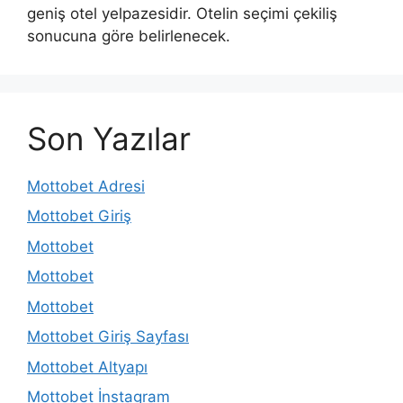
geniş otel yelpazesidir. Otelin seçimi çekiliş
sonucuna göre belirlenecek.
Son Yazılar
Mottobet Adresi
Mottobet Giriş
Mottobet
Mottobet
Mottobet
Mottobet Giriş Sayfası
Mottobet Altyapı
Mottobet İnstagram