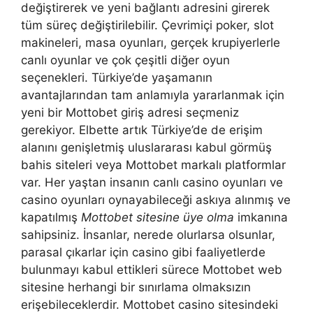
değiştirerek ve yeni bağlantı adresini girerek
tüm süreç değiştirilebilir. Çevrimiçi poker, slot
makineleri, masa oyunları, gerçek krupiyerlerle
canlı oyunlar ve çok çeşitli diğer oyun
seçenekleri. Türkiye’de yaşamanın
avantajlarından tam anlamıyla yararlanmak için
yeni bir Mottobet giriş adresi seçmeniz
gerekiyor. Elbette artık Türkiye’de de erişim
alanını genişletmiş uluslararası kabul görmüş
bahis siteleri veya Mottobet markalı platformlar
var. Her yaştan insanın canlı casino oyunları ve
casino oyunları oynayabileceği askıya alınmış ve
kapatılmış
Mottobet sitesine üye olma
imkanına
sahipsiniz. İnsanlar, nerede olurlarsa olsunlar,
parasal çıkarlar için casino gibi faaliyetlerde
bulunmayı kabul ettikleri sürece Mottobet web
sitesine herhangi bir sınırlama olmaksızın
erişebileceklerdir. Mottobet casino sitesindeki