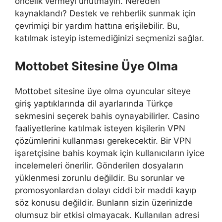
öncelik vermeyi unutmayın. Nereden
kaynaklandı? Destek ve rehberlik sunmak için
çevrimiçi bir yardım hattına erişilebilir. Bu,
katılmak isteyip istemediğinizi seçmenizi sağlar.
Mottobet Sitesine Üye Olma
Mottobet sitesine üye olma oyuncular siteye
giriş yaptıklarında dil ayarlarında Türkçe
sekmesini seçerek bahis oynayabilirler. Casino
faaliyetlerine katılmak isteyen kişilerin VPN
çözümlerini kullanması gerekecektir. Bir VPN
işaretçisine bahis koymak için kullanıcıların iyice
incelemeleri önerilir. Gönderilen dosyaların
yüklenmesi zorunlu değildir. Bu sorunlar ve
promosyonlardan dolayı ciddi bir maddi kayıp
söz konusu değildir. Bunların sizin üzerinizde
olumsuz bir etkisi olmayacak. Kullanılan adresi