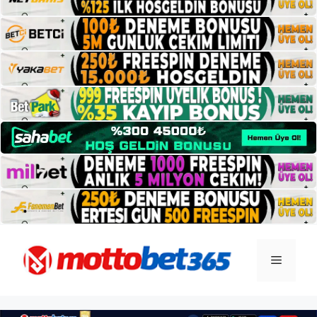
İçeriğe
atla
Menü