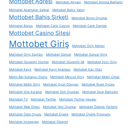
Mottobet Adresi
Mottobet Altyapı
Mottobet Anında Bağlantı
Mottobet Avantajlar Sağlar
Mottobet Bahis Yapın
Mottobet Bahis Şirketi
Mottobet Bingo Oyunlar
Mottobet Bonus
Mottobet Canlı Casino
Mottobet Canlı Destek
Mottobet Casino Sitesi
Mottobet Giriş
Mottobet Giriş Adresi
Mottobet Giriş Sayfası
Mottobet Güncel
Mottobet Güncel Giriş
Mottobet Güvenilir Hizmet
Mottobet Güvenilir Mi
Mottobet Hızlı Giriş
Mottobet Kayıt
Mottobet Kayıt Aşaması
Mottobet Kaç Oldu
Motto Bet Kullanıcı Dostu
Mottobet Mevcut Giriş
Mottobet Mobil Cihaz
Mottobet Mobil Giriş
Mottobet Oyun Dünyası
Mottobet Rulet Oyunu
Mottobet Site Kurallar
Mottobet Slot Oyunları
Mottobet Spor Bahisleri
Mottobet TV
Mottobet Twitter
Mottobet Twitter Hesabı
Mottobet Web Sitesi
Mottobet Yeni Oyunlar
Mottobet Ödeme Yöntemi
Mottobet Ödül Oyunu
Mottobet Üyelik
Mottobet Üyelik Programı
Mottobet İnstagram
Mottobet Şikayet