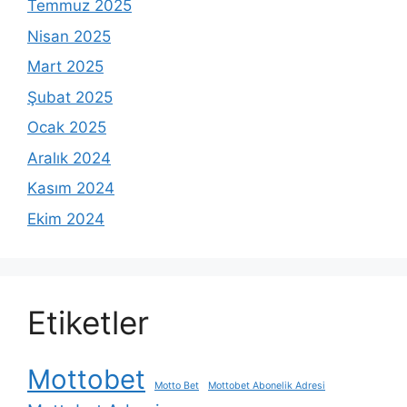
Temmuz 2025
Nisan 2025
Mart 2025
Şubat 2025
Ocak 2025
Aralık 2024
Kasım 2024
Ekim 2024
Etiketler
Mottobet
Motto Bet
Mottobet Abonelik Adresi