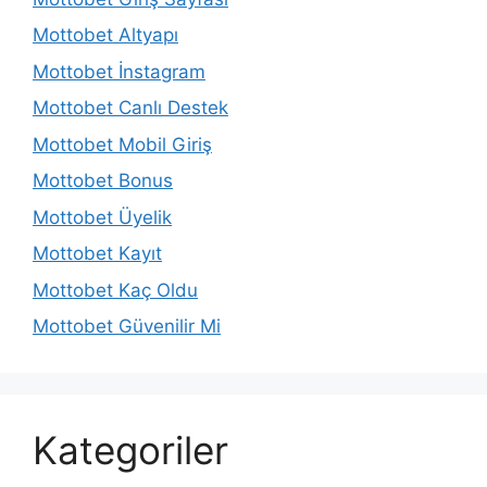
Mottobet Altyapı
Mottobet İnstagram
Mottobet Canlı Destek
Mottobet Mobil Giriş
Mottobet Bonus
Mottobet Üyelik
Mottobet Kayıt
Mottobet Kaç Oldu
Mottobet Güvenilir Mi
Kategoriler