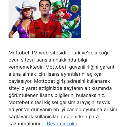
Mottobet TV web sitesidir. Türkiye’deki çoğu
oyun sitesi lisansları hakkında bilgi
vermemektedir. Mottobet, güvenilirliğini garanti
altına almak için lisans ayrıntılarını açıkça
paylaşıyor. Mottobet giriş adresini kullanarak
siteyi ziyaret ettiğinizde sayfanın alt kısmında
görüntülenen lisans bilgilerini bulacaksınız.
Mottobet sitesi kişisel gelişim arayışını teşvik
ediyor ve dünyanın en iyi casino oyununa erişim
sağlayarak kullanıcıların eğlenirken para
kazanmalarını …
Devamını oku