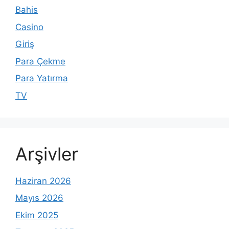
Bahis
Casino
Giriş
Para Çekme
Para Yatırma
TV
Arşivler
Haziran 2026
Mayıs 2026
Ekim 2025